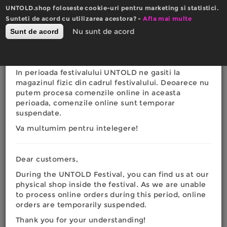
Mergi
UNTOLD.shop foloseste cookie-uri pentru marketing si statistici.
la
×
Sunteti de acord cu utilizarea acestora? -
Actualizare website
Afla mai multe
conţinutul
0
Nu sunt de acord
Sunt de acord
Română
English
principal
Toggle
RON
EURO
navigation
Dragi clienti,
In perioada festivalului UNTOLD ne gasiti la
Eşti
magazinul fizic din cadrul festivalului. Deoarece nu
Acasa
|
Fashion
|
Barbati
|
Hanorace
|
Hanorac PUMA x
putem procesa comenzile online in aceasta
UNTOLD pentru femei
aici
perioada, comenzile online sunt temporar
suspendate.
Va multumim pentru intelegere!
Dear customers,
During the UNTOLD Festival, you can find us at our
physical shop inside the festival. As we are unable
to process online orders during this period, online
orders are temporarily suspended.
Thank you for your understanding!