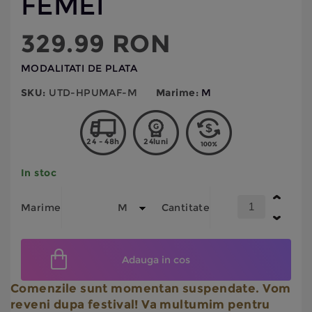
FEMEI
329.99
RON
MODALITATI DE PLATA
SKU:
UTD-HPUMAF-M
Marime:
M
24 - 48h
24luni
In stoc
Marime
Cantitate
Adauga in cos
Comenzile sunt momentan suspendate. Vom
reveni dupa festival! Va multumim pentru