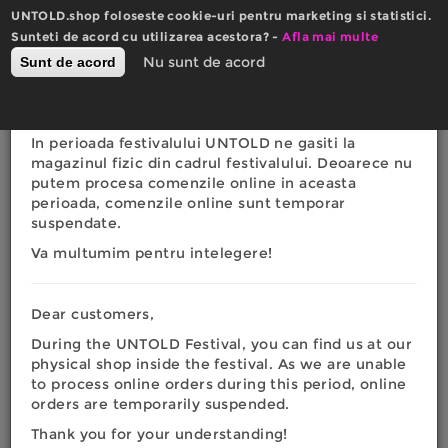
Mergi
UNTOLD.shop foloseste cookie-uri pentru marketing si statistici.
la
×
Sunteti de acord cu utilizarea acestora? -
Actualizare website
Afla mai multe
conţinutul
0
Nu sunt de acord
Sunt de acord
Română
English
principal
Toggle
RON
EURO
navigation
Dragi clienti,
In perioada festivalului UNTOLD ne gasiti la
Eşti
magazinul fizic din cadrul festivalului. Deoarece nu
Acasa
|
Blog
putem procesa comenzile online in aceasta
aici
perioada, comenzile online sunt temporar
BLOG
suspendate.
Va multumim pentru intelegere!
Dear customers,
During the UNTOLD Festival, you can find us at our
physical shop inside the festival. As we are unable
to process online orders during this period, online
orders are temporarily suspended.
Thank you for your understanding!