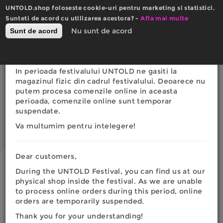
Mergi
UNTOLD.shop foloseste cookie-uri pentru marketing si statistici.
la
×
Sunteti de acord cu utilizarea acestora? -
Actualizare website
Afla mai multe
conţinutul
0
Nu sunt de acord
Sunt de acord
Română
English
principal
Toggle
RON
EURO
navigation
Dragi clienti,
In perioada festivalului UNTOLD ne gasiti la
Eşti
magazinul fizic din cadrul festivalului. Deoarece nu
AFISEAZA FILTRELE
putem procesa comenzile online in aceasta
aici
perioada, comenzile online sunt temporar
suspendate.
BARBATI
Afisare produse 1 - 24 din 38
Va multumim pentru intelegere!
Dear customers,
During the UNTOLD Festival, you can find us at our
physical shop inside the festival. As we are unable
to process online orders during this period, online
orders are temporarily suspended.
Thank you for your understanding!