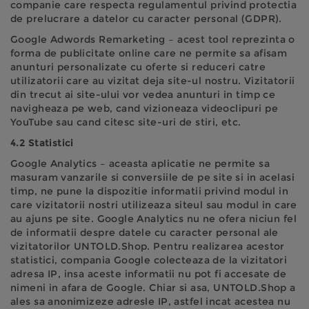
companie care respecta regulamentul privind protectia
de prelucrare a datelor cu caracter personal (GDPR).
Google Adwords Remarketing – acest tool reprezinta o
forma de publicitate online care ne permite sa afisam
anunturi personalizate cu oferte si reduceri catre
utilizatorii care au vizitat deja site-ul nostru. Vizitatorii
din trecut ai site-ului vor vedea anunturi in timp ce
navigheaza pe web, cand vizioneaza videoclipuri pe
YouTube sau cand citesc site-uri de stiri, etc.
4.2 Statistici
Google Analytics – aceasta aplicatie ne permite sa
masuram vanzarile si conversiile de pe site si in acelasi
timp, ne pune la dispozitie informatii privind modul in
care vizitatorii nostri utilizeaza siteul sau modul in care
au ajuns pe site. Google Analytics nu ne ofera niciun fel
de informatii despre datele cu caracter personal ale
vizitatorilor UNTOLD.Shop. Pentru realizarea acestor
statistici, compania Google colecteaza de la vizitatori
adresa IP, insa aceste informatii nu pot fi accesate de
nimeni in afara de Google. Chiar si asa, UNTOLD.Shop a
ales sa anonimizeze adresle IP, astfel incat acestea nu