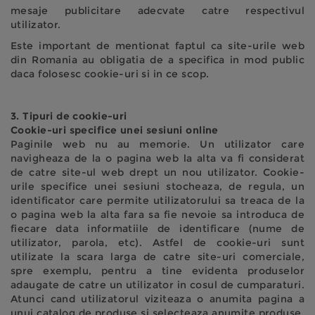
mesaje publicitare adecvate catre respectivul
utilizator.
Este important de mentionat faptul ca site-urile web
din Romania au obligatia de a specifica in mod public
daca folosesc cookie-uri si in ce scop.
3. Tipuri de cookie-uri
Cookie-uri specifice unei sesiuni online
Paginile web nu au memorie. Un utilizator care
navigheaza de la o pagina web la alta va fi considerat
de catre site-ul web drept un nou utilizator. Cookie-
urile specifice unei sesiuni stocheaza, de regula, un
identificator care permite utilizatorului sa treaca de la
o pagina web la alta fara sa fie nevoie sa introduca de
fiecare data informatiile de identificare (nume de
utilizator, parola, etc). Astfel de cookie-uri sunt
utilizate la scara larga de catre site-uri comerciale,
spre exemplu, pentru a tine evidenta produselor
adaugate de catre un utilizator in cosul de cumparaturi.
Atunci cand utilizatorul viziteaza o anumita pagina a
unui catalog de produse si selecteaza anumite produse,