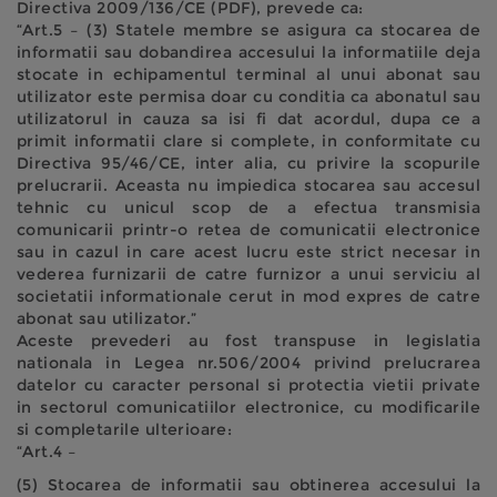
Directiva 2009/136/CE (PDF), prevede ca:
“Art.5 – (3) Statele membre se asigura ca stocarea de
informatii sau dobandirea accesului la informatiile deja
stocate in echipamentul terminal al unui abonat sau
utilizator este permisa doar cu conditia ca abonatul sau
utilizatorul in cauza sa isi fi dat acordul, dupa ce a
primit informatii clare si complete, in conformitate cu
Directiva 95/46/CE, inter alia, cu privire la scopurile
prelucrarii. Aceasta nu impiedica stocarea sau accesul
tehnic cu unicul scop de a efectua transmisia
comunicarii printr-o retea de comunicatii electronice
sau in cazul in care acest lucru este strict necesar in
vederea furnizarii de catre furnizor a unui serviciu al
societatii informationale cerut in mod expres de catre
abonat sau utilizator.”
Aceste prevederi au fost transpuse in legislatia
nationala in Legea nr.506/2004 privind prelucrarea
datelor cu caracter personal si protectia vietii private
in sectorul comunicatiilor electronice, cu modificarile
si completarile ulterioare:
“Art.4 –
(5) Stocarea de informatii sau obtinerea accesului la