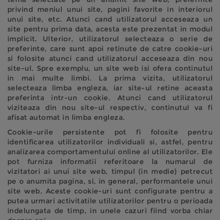
privind meniul unui site, pagini favorite in interiorul
unui site, etc. Atunci cand utilizatorul acceseaza un
site pentru prima data, acesta este prezentat in modul
implicit. Ulterior, utilizatorul selecteaza o serie de
preferinte, care sunt apoi retinute de catre cookie-uri
si folosite atunci cand utilizatorul acceseaza din nou
site-ul. Spre exemplu, un site web isi ofera continutul
in mai multe limbi. La prima vizita, utilizatorul
selecteaza limba engleza, iar site-ul retine aceasta
preferinta intr-un cookie. Atunci cand utilizatorul
viziteaza din nou site-ul respectiv, continutul va fi
afisat automat in limba engleza.
Cookie-urile persistente pot fi folosite pentru
identificarea utilizatorilor individuali si, astfel, pentru
analizarea comportamentului online al utilizatorilor. Ele
pot furniza informatii referitoare la numarul de
vizitatori ai unui site web, timpul (in medie) petrecut
pe o anumita pagina, si, in general, performantele unui
site web. Aceste cookie-uri sunt configurate pentru a
putea urmari activitatile utilizatorilor pentru o perioada
indelungata de timp, in unele cazuri fiind vorba chiar