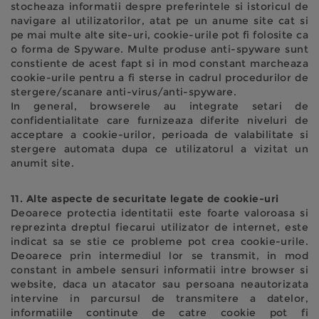
stocheaza informatii despre preferintele si istoricul de
navigare al utilizatorilor, atat pe un anume site cat si
pe mai multe alte site-uri, cookie-urile pot fi folosite ca
o forma de Spyware. Multe produse anti-spyware sunt
constiente de acest fapt si in mod constant marcheaza
cookie-urile pentru a fi sterse in cadrul procedurilor de
stergere/scanare anti-virus/anti-spyware.
In general, browserele au integrate setari de
confidentialitate care furnizeaza diferite niveluri de
acceptare a cookie-urilor, perioada de valabilitate si
stergere automata dupa ce utilizatorul a vizitat un
anumit site.
11. Alte aspecte de securitate legate de cookie-uri
Deoarece protectia identitatii este foarte valoroasa si
reprezinta dreptul fiecarui utilizator de internet, este
indicat sa se stie ce probleme pot crea cookie-urile.
Deoarece prin intermediul lor se transmit, in mod
constant in ambele sensuri informatii intre browser si
website, daca un atacator sau persoana neautorizata
intervine in parcursul de transmitere a datelor,
informatiile continute de catre cookie pot fi