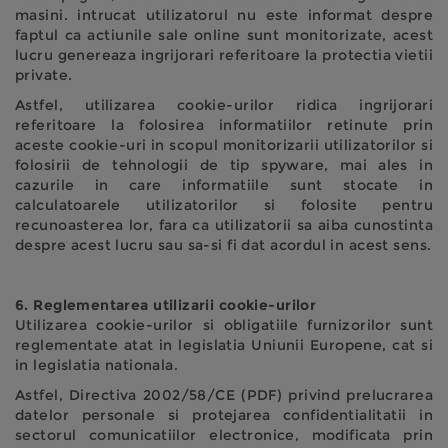
masini. intrucat utilizatorul nu este informat despre
faptul ca actiunile sale online sunt monitorizate, acest
lucru genereaza ingrijorari referitoare la protectia vietii
private.
Astfel, utilizarea cookie-urilor ridica ingrijorari
referitoare la folosirea informatiilor retinute prin
aceste cookie-uri in scopul monitorizarii utilizatorilor si
folosirii de tehnologii de tip spyware, mai ales in
cazurile in care informatiile sunt stocate in
calculatoarele utilizatorilor si folosite pentru
recunoasterea lor, fara ca utilizatorii sa aiba cunostinta
despre acest lucru sau sa-si fi dat acordul in acest sens.
6. Reglementarea utilizarii cookie-urilor
Utilizarea cookie-urilor si obligatiile furnizorilor sunt
reglementate atat in legislatia Uniunii Europene, cat si
in legislatia nationala.
Astfel, Directiva 2002/58/CE (PDF) privind prelucrarea
datelor personale si protejarea confidentialitatii in
sectorul comunicatiilor electronice, modificata prin