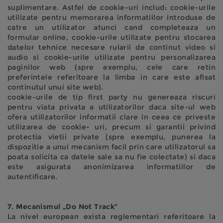
suplimentare. Astfel de cookie-uri includ: cookie-urile
utilizate pentru memorarea informatiilor introduse de
catre un utilizator atunci cand completeaza un
formular online, cookie-urile utilizate pentru stocarea
datelor tehnice necesare rularii de continut video si
audio si cookie-urile utilizate pentru personalizarea
paginilor web (spre exemplu, cele care retin
preferintele referitoare la limba in care este afisat
continutul unui site web).
cookie-urile de tip first party nu genereaza riscuri
pentru viata privata a utilizatorilor daca site-ul web
ofera utilizatorilor informatii clare in ceea ce priveste
utilizarea de cookie- uri, precum si garantii privind
protectia vietii private (spre exemplu, punerea la
dispozitie a unui mecanism facil prin care utilizatorul sa
poata solicita ca datele sale sa nu fie colectate) si daca
este asigurata anonimizarea informatiilor de
autentificare.
7. Mecanismul „Do Not Track”
La nivel european exista reglementari referitoare la