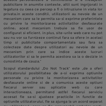
publicitare in anumite contexte, altii sunt ingrijorati in
legatura cu ceea ce percep a fi o intruziune in viata lor
privata.in aceste conditii, utilizatorii au nevoie de un
mecanism care sa le permita sa-si exprime preferintele
cu privire la monitorizarea activitatilor desfasurate
online; acest mecanism trebuie sa fie usor de
configurat si eficient. in plus, site-urile web care nu pot
sau nu vor sa furnizeze continut fara sa ofere in acelasi
timp si publicitate comportamentala sau fara sa
colecteze date despre utilizatori au nevoie de un
mecanism prin care sa indice aceste lucruri
utilizatorilor si sa le permita acestora sa ia o decizie in
cunostinta de cauza.”
Scopul standardului „Do Not Track” este „de a oferi
utilizatorului posibilitatea de a-si exprima optiunile
personale cu privire la monitorizarea activitatilor
desfasurate online si de a comunica aceste optiuni
fiecarui server sau aplicatie web cu care
interactioneaza, permitand astfel fiecarui serviciu
accesat fie sa-si ajusteze practicile in functie de
optiunile utilizatorului, fie sa ajunga la un acord separat