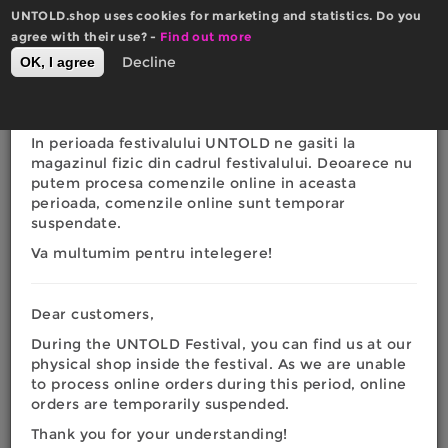
Skip
UNTOLD.shop uses cookies for marketing and statistics. Do you
to
×
agree with their use? -
Actualizare website
Find out more
main
0
Decline
OK, I agree
Română
English
content
Toggle
RON
EURO
navigation
Dragi clienti,
In perioada festivalului UNTOLD ne gasiti la
You
magazinul fizic din cadrul festivalului. Deoarece nu
Home
|
Informare cookie-uri
putem procesa comenzile online in aceasta
are
perioada, comenzile online sunt temporar
INFORMARE
suspendate.
here
COOKIE-URI
Va multumim pentru intelegere!
1. Ce este un cookie?
Dear customers,
Cookie (“Browser cookie” sau “HTTP cookie”) este un
During the UNTOLD Festival, you can find us at our
fisier de mici dimensiuni, format din litere si numere,
physical shop inside the festival. As we are unable
care este stocat pe orice terminal cu acces la internet
to process online orders during this period, online
(computer, laptop, smartphone, tableta etc.) si este
orders are temporarily suspended.
instalat prin solicitarea emisa de catre un server web
unui browser (ex: Chrome, Internet Explorer, Mozilla,
Thank you for your understanding!