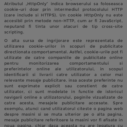
Atributul „HttpOnly” indica browserului sa foloseasca
cookie-uri doar prin intermediul protocolului HTTP
(care include si HTTPS). Un cookie HttpOnly nu este
accesibil prin metode non-HTTP, cum ar fi JavaScript,
neputand fi tinta unor atacuri de tip cross-site
scripting.
O alta sursa de ingrijorare este reprezentata de
utilizarea cookie-urilor in scopuri de publicitate
directionata comportamental. Astfel, cookie-urile pot fi
utilizate de catre companiile de publicitate online
pentru monitorizarea comportamentului si
preferintelor online ale utilizatorului, in scopul
identificarii si livrarii catre utilizator a celor mai
relevante mesaje publicitare. insa aceste preferinte nu
sunt exprimate explicit sau constient de catre
utilizator, ci sunt modelate in functie de istoricul
navigarii online a utilizatorului, paginile vizualizate de
catre acesta, mesajele publicitare accesate. Spre
exemplu, atunci cand utilizatorul citeste o pagina web
despre masini si se muta ulterior pe o alta pagina,
mesaje publicitare referitoare la masini vor fi afisate in
noua pagina, chiar daca aceasta nu are legatura cu