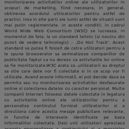
monitorizarea activitatilor online ale utilizatorilor in
scopuri de marketing, fiind necesara, in general,
obtinerea acordului utilizatorilor pentru astfel de
practici. insa in alte parti ale lumii astfel de situatii sunt
mai putin reglementate. in aceste conditii, in cadrul
World Wide Web Consortium (W3C) se lucreaza, in
momentul de fata, la un standard tehnic (si neutru din
punct de vedere tehnologic) – „Do Not Track”. Acest
standard va putea fi folosit de catre utilizatori pentru a
le spune browserelor sa semnalizeze companiilor de
publicitate faptul ca nu doresc ca activitatile lor online
sa fie monitorizate.W3C arata ca „utilizatorii au dreptul
sa stie care date vor fi colectate si in ce scop vor fi
utilizate. Avand aceste informatii, ei pot decide daca sa
permita sau nu monitorizarea activitatilor desfasurate
online si colectarea datelor cu caracter personal. Multe
companii Internet folosesc datele colectate in legatura
cu activitatile online ale utilizatorilor pentru a
personaliza continutul furnizat utilizatorilor si a
directiona catre acestia mesaje publicitare relevante,
in functie de interesele identificate pe baza
informatiilor colectate. Desi unii utilizatori apreciaza
aceasta personalizare a continutului si a mesajelor