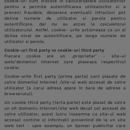
cookie-uri sunt stocate in calculatoarele utilizatorilor
pentru a permite autentificarea utilizatorilor si a
preveni fraudele, deoarece eventualii infractori pot
detine numele de utilizator si parola pentru
autentificare, dar nu au acces la calculatorul
utilizatorului. Astfel, cookie- urile actioneaza ca un al
doilea nivel de autentificare, pe langa numele de
utilizator si parola.
Cookie-uri first party vs cookie-uri third party
Fiecare cookie are un „proprietar” – site-ul
web/domeniul Internet care plaseaza respectivul
cookie.
Cookie-urile first party (prima parte) sunt plasate de
catre domeniul Internet /site-ul web accesat de catre
utilizator (a carui adresa apare in bara de adrese a
browserului).
Un cookie third party (terta parte) este plasat de catre
un alt domeniu Internet/site web decat cel accesat de
catre utilizator; acest lucru inseamna ca site-ul web
accesat contine si informatii provenind de la un site
web tert – spre exemplu, un banner publicitar care