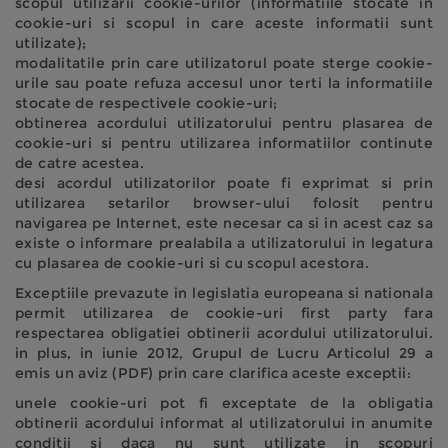
scopul utilizarii cookie-urilor (informatiile stocate in
cookie-uri si scopul in care aceste informatii sunt
utilizate);
modalitatile prin care utilizatorul poate sterge cookie-
urile sau poate refuza accesul unor terti la informatiile
stocate de respectivele cookie-uri;
obtinerea acordului utilizatorului pentru plasarea de
cookie-uri si pentru utilizarea informatiilor continute
de catre acestea.
desi acordul utilizatorilor poate fi exprimat si prin
utilizarea setarilor browser-ului folosit pentru
navigarea pe Internet, este necesar ca si in acest caz sa
existe o informare prealabila a utilizatorului in legatura
cu plasarea de cookie-uri si cu scopul acestora.
Exceptiile prevazute in legislatia europeana si nationala
permit utilizarea de cookie-uri first party fara
respectarea obligatiei obtinerii acordului utilizatorului.
in plus, in iunie 2012, Grupul de Lucru Articolul 29 a
emis un aviz (PDF) prin care clarifica aceste exceptii:
unele cookie-uri pot fi exceptate de la obligatia
obtinerii acordului informat al utilizatorului in anumite
conditii si daca nu sunt utilizate in scopuri