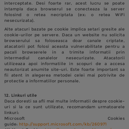
interceptate. Desi foarte rar, acest lucru se poate
intampla daca browserul se conecteaza la server
folosind o retea necriptata (ex: o retea WiFi
nesecurizata).
Alte atacuri bazate pe cookie implica setari gresite ale
cookie-urilor pe servere. Daca un website nu solicita
browserului sa foloseasca doar canale criptate,
atacatorii pot folosi aceasta vulnerabilitate pentru a
pacali browserele in a trimite informatii prin
intermediul canalelor nesecurizate. Atacatorii
utilizeaza apoi informatiile in scopuri de a accesa
neautorizat anumite site-uri. Este foarte important sa
fii atent in alegerea metodei celei mai potrivite de
protectie a informatiilor personale.
12. Linkuri utile
Daca doresti sa afli mai multe informatii despre cookie-
uri si la ce sunt utilizate, recomandam urmatoarele
linkuri:
Microsoft Cookies
guide:
http://support.microsoft.com/kb/260971