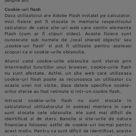
despre ani.
Cookie-uri flash
Daca utilizatorul are Adobe Flash instalat pe calculator,
mici fisiere pot fi stocate in memoria respectivului
calculator de catre site-uri web care contin elemente
Flash (cum ar fi clipuri video). Aceste fisiere sunt
cunoscute sub numele de „local shared objects” sau
„cookie-uri flash” si pot fi utilizate pentru aceleasi
scopuri ca si cookie-urile obisnuite.
Atunci cand cookie-urile obisnuite sunt sterse prin
intermediul functiilor unui browser, cookie-urile flash
nu sunt afectate. Astfel, un site web care utilizeaza
cookie-uri flash poate sa recunoasca un utilizator cu
ocazia unei noi vizite, daca datele specifice cookie-
urilor sterse au fost retinute si intr-un cookie flash.
intrucat cookie-urile flash nu sunt stocate in
calculatorul utilizatorului in aceeasi maniera in care
sunt stocate cele obisnuite, ele sunt mai dificil de
identificat si de sters. Bancile si site-urile de natura
financiara folosesc astfel de cookie-uri tocmai pentru
acest motiv. Pentru ca sunt dificil de identificat, aceste