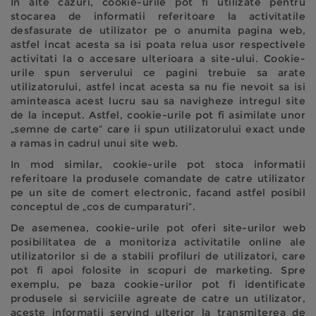
In alte cazuri, cookie-urile pot fi utilizate pentru
stocarea de informatii referitoare la activitatile
desfasurate de utilizator pe o anumita pagina web,
astfel incat acesta sa isi poata relua usor respectivele
activitati la o accesare ulterioara a site-ului. Cookie-
urile spun serverului ce pagini trebuie sa arate
utilizatorului, astfel incat acesta sa nu fie nevoit sa isi
aminteasca acest lucru sau sa navigheze intregul site
de la inceput. Astfel, cookie-urile pot fi asimilate unor
„semne de carte” care ii spun utilizatorului exact unde
a ramas in cadrul unui site web.
In mod similar, cookie-urile pot stoca informatii
referitoare la produsele comandate de catre utilizator
pe un site de comert electronic, facand astfel posibil
conceptul de „cos de cumparaturi”.
De asemenea, cookie-urile pot oferi site-urilor web
posibilitatea de a monitoriza activitatile online ale
utilizatorilor si de a stabili profiluri de utilizatori, care
pot fi apoi folosite in scopuri de marketing. Spre
exemplu, pe baza cookie-urilor pot fi identificate
produsele si serviciile agreate de catre un utilizator,
aceste informatii servind ulterior la transmiterea de