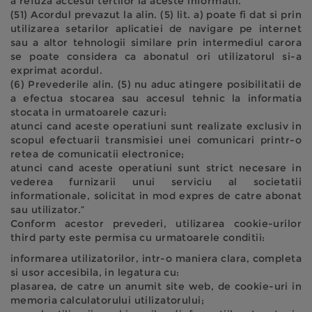
a refuza accesul tertilor la aceste informatii.
(51) Acordul prevazut la alin. (5) lit. a) poate fi dat si prin
utilizarea setarilor aplicatiei de navigare pe internet
sau a altor tehnologii similare prin intermediul carora
se poate considera ca abonatul ori utilizatorul si-a
exprimat acordul.
(6) Prevederile alin. (5) nu aduc atingere posibilitatii de
a efectua stocarea sau accesul tehnic la informatia
stocata in urmatoarele cazuri:
atunci cand aceste operatiuni sunt realizate exclusiv in
scopul efectuarii transmisiei unei comunicari printr-o
retea de comunicatii electronice;
atunci cand aceste operatiuni sunt strict necesare in
vederea furnizarii unui serviciu al societatii
informationale, solicitat in mod expres de catre abonat
sau utilizator.”
Conform acestor prevederi, utilizarea cookie-urilor
third party este permisa cu urmatoarele conditii:
informarea utilizatorilor, intr-o maniera clara, completa
si usor accesibila, in legatura cu:
plasarea, de catre un anumit site web, de cookie-uri in
memoria calculatorului utilizatorului;