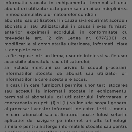
informatia stocata in echipamentul terminal al unui
abonat ori utilizator este permisa numai cu indeplinirea
in mod cumulativ a urmatoarelor conditii:
abonatul sau utilizatorul in cauza si-a exprimat acordul;
abonatului sau utilizatorului in cauza i s-au furnizat,
anterior exprimarii acordului, in conformitate cu
prevederile art. 12 din Legea nr. 677/2001, cu
modificarile si completarile ulterioare, informatii clare
si complete care:
sa fie expuse intr-un limbaj usor de inteles si sa fie usor
accesibile abonatului sau utilizatorului;
sa includa mentiuni cu privire la scopul procesarii
informatiilor stocate de abonat sau utilizator ori
informatiilor la care acesta are acces.
in cazul in care furnizorul permite unor terti stocarea
sau accesul la informatii stocate in echipamentul
terminal al abonatului ori utilizatorului, informarea in
concordanta cu pct. (i) si (ii) va include scopul general
al procesarii acestor informatii de catre terti si modul
in care abonatul sau utilizatorul poate folosi setarile
aplicatiei de navigare pe internet ori alte tehnologii
similare pentru a sterge informatiile stocate sau pentru