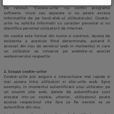
Opera, etc).
De retinut: “Cookie-urile” nu contin programe
software, virusi sau spyware si nu poate accesa
informatiile de pe hard-disk-ul utilizatorului. Cookie-
urile nu solicita informatii cu caracter personal si nu
identifica personal utilizatorii de internet.
Un cookie este format din nume si continut, durata de
existenta a acestuia fiind determinata, putand fi
accesat din nou de serverul web in momentul in care
un utilizator se intoarce pe website-ul asociat
webserverului respectiv.
2. Scopul cookie-urilor
Cookie-urile pot asigura o interactiune mai rapida si
mai usoara intre utilizatori si site-urile web. Spre
exemplu, in momentul autentificarii unui utilizator pe
un anumit site web, datele de autentificare sunt
stocate intr-un cookie; ulterior, utilizatorul poate
accesa respectivul site fara sa fie nevoie sa se
autentifice din nou.