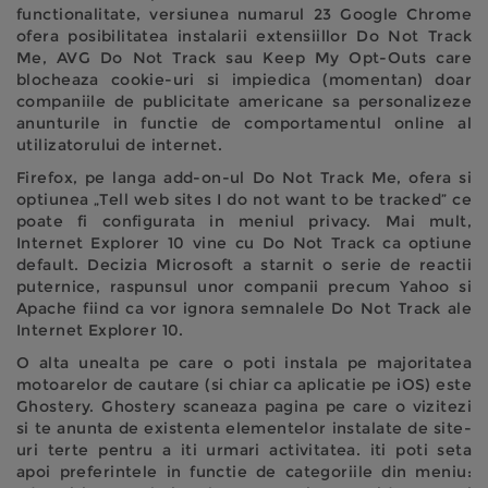
functionalitate, versiunea numarul 23 Google Chrome
ofera posibilitatea instalarii extensiillor Do Not Track
Me, AVG Do Not Track sau Keep My Opt-Outs care
blocheaza cookie-uri si impiedica (momentan) doar
companiile de publicitate americane sa personalizeze
anunturile in functie de comportamentul online al
utilizatorului de internet.
Firefox, pe langa add-on-ul Do Not Track Me, ofera si
optiunea „Tell web sites I do not want to be tracked” ce
poate fi configurata in meniul privacy. Mai mult,
Internet Explorer 10 vine cu Do Not Track ca optiune
default. Decizia Microsoft a starnit o serie de reactii
puternice, raspunsul unor companii precum Yahoo si
Apache fiind ca vor ignora semnalele Do Not Track ale
Internet Explorer 10.
O alta unealta pe care o poti instala pe majoritatea
motoarelor de cautare (si chiar ca aplicatie pe iOS) este
Ghostery. Ghostery scaneaza pagina pe care o vizitezi
si te anunta de existenta elementelor instalate de site-
uri terte pentru a iti urmari activitatea. iti poti seta
apoi preferintele in functie de categoriile din meniu: