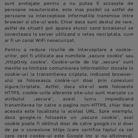
sunt protejate pentru a nu putea fi accesate de
persoane neautorizate, este insa posibil ca astfel de
persoane sa intercepteze informatiile transmise intre
browser si site-ul web. Chiar daca sunt destul de rare,
astfel de situatii pot aparea atunci cand browserul se
conecteaza la server utilizand o retea necriptata, cum
ar fi un canal WiFi nesecurizat.
Pentru a reduce ricurile de interceptare a cookie-
urilor, pot fi utilizate asa numitele „secure cookie” sau
„HttpOnly cookie”. Cookie-urile de tip „secure” sunt
menite sa limiteze comunicarea informatiilor stocate in
cookie-uri la transmiterea criptata, indicand browser-
ului sa foloseasca cookie-uri doar prin conexiuni
sigure/criptate. Astfel, daca site-ul web foloseste
HTTPS, cookie-urile aferente site-ului sunt marcate cu
atributul „secure”, acest lucru impiedicand
transmiterea lor catre o pagina non-HTTPS, chiar daca
aceasta este localizata la acelasi URL. Spre exemplu,
daca google.ro foloseste un „secure cookie”, acel
cookie poate fi obtinut doar de catre google.ro si doar
de pe o conexiune https (care certifica faptul ca cel
care cere cookie-ul este Google Inc si nu altcineva).