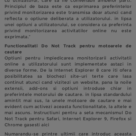
cu utilizatorul, care sa fie convenabil ambelor parti.
Principiul de baza este ca exprimarea preferintelor
privind monitorizarea este transmisa doar atunci cand
reflecta o optiune deliberata a utilizatorului. in lipsa
unei optiuni a utilizatorului, se considera ca preferinta
privind monitorizarea activitatilor online nu este
exprimata.”
Functionalitati Do Not Track pentru motoarele de
cautare
Optiuni pentru impiedicarea monitorizarii activitatii
online a utilizatorului sunt implementate astazi in
diverse forme. De la Internet Explorer 8 care iti ofera
posibilitatea sa blochezi site-uri terte care lasa
continut atunci cand vizitezi un website, pana la noile
extensii, add-ons si optiuni introduse chiar in
preferintele motorului de cautare. in lipsa standardului
amintit mai sus, la unele motoare de cautare e mai
evident cum activezi aceasta functionalitate, la altele e
mai ascuns. Instructiuni pentru a seta mecanismul Do
Not Track pentru Safari, Internet Explorer 9, Firefox si
Chrome gasesti aici
Numarandu-se printre ultimii care introduc aceasta