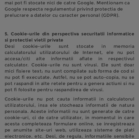
mai pot fi stocate nici de catre Google. Mentionam ca
Google respecta regulamentul privind protectia de
prelucrare a datelor cu caracter personal (GDPR).
5. Cookie-urile din perspectiva securitatii informatice
si protectiei vietii private
Desi cookie-urile sunt stocate in memoria
calculatorului utilizatorului de Internet, ele nu pot
accesa/citi alte informatii aflate in respectivul
calculator. Cookie-urile nu sunt virusi. Ele sunt doar
mici fisiere text; nu sunt compilate sub forma de cod si
nu pot fi executate. Astfel, nu se pot auto-copia, nu se
pot raspandi in alte retele pentru a genera actiuni si nu
pot fi folosite pentru raspandirea de virusi.
Cookie-urile nu pot cauta informatii in calculatorul
utilizatorului, insa ele stocheaza informatii de natura
personala. Aceste informatii nu sunt generate de catre
cookie-uri, ci de catre utilizator, in momentul in care
acesta completeaza formulare online, se inregistreaza
pe anumite site-uri web, utilizeaza sisteme de plati
electronice, etc. Desi, de regula, informatiile sensibile