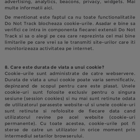
advertising, analytics, beacons, privacy, widgets. Mai
multe informatii aici.
De mentionat este faptul ca nu toate functionalitatile
Do Not Track blocheaza cookie-urile. Asadar e bine sa
verifici ce intra in componenta fiecarei extensii Do Not
Track si sa o alegi pe cea care reprezinta cel mai bine
limitarile pe care vrei sa le transmiti site-urilor care iti
monitorizeaza activitatea pe internet.
8. Care este durata de viata a unui cookie?
Cookie-urile sunt administrate de catre webservere.
Durata de viata a unui cookie poate varia semnificativ,
depinzand de scopul pentru care este plasat. Unele
cookie-uri sunt folosite exclusiv pentru o singura
sesiune (session cookies) si nu mai sunt retinute odata
de utilizatorul paraseste website-ul si unele cookie-uri
sunt retinute si refolosite de fiecare data cand
utilizatorul revine pe acel website (cookie-uri
permanente). Cu toate acestea, cookie-urile pot fi
sterse de catre un utilizator in orice moment prin
intermediul setarilor browserului.