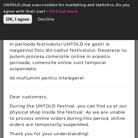
Skip
UNTOLD.shop uses cookies for marketing and statistics. Do you
to
×
agree with their use? -
Actualizare website
Find out more
main
0
Decline
OK, I agree
Română
English
content
Toggle
RON
EURO
navigation
Dragi clienti,
In perioada festivalului UNTOLD ne gasiti la
You
magazinul fizic din cadrul festivalului. Deoarece nu
Home
|
How to order
putem procesa comenzile online in aceasta
are
perioada, comenzile online sunt temporar
CUM COMAND
suspendate.
here
Va multumim pentru intelegere!
Dear customers,
During the UNTOLD Festival, you can find us at our
physical shop inside the festival. As we are unable
to process online orders during this period, online
orders are temporarily suspended.
Thank you for your understanding!