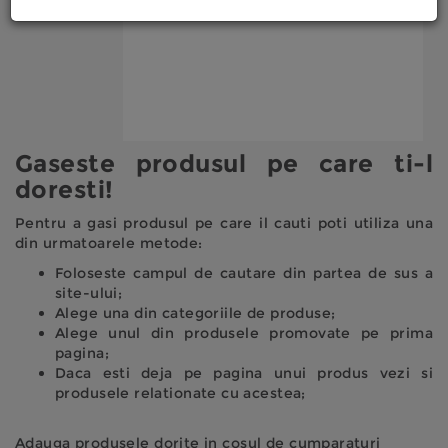
Gaseste produsul pe care ti-l
doresti!
Pentru a gasi produsul pe care il cauti poti utiliza una
din urmatoarele metode:
Foloseste campul de cautare din partea de sus a
site-ului;
Alege una din categoriile de produse;
Alege unul din produsele promovate pe prima
pagina;
Daca esti deja pe pagina unui produs vezi si
produsele relationate cu acestea;
Adauga produsele dorite in cosul de cumparaturi