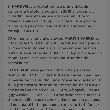
Si
HARDWELL
a gustat pentru prima data din
atmosfera Untold la editia din 2016 si s-a simtit
incredibil in Romania si alaturi de fani. Drept
dovada, a ales ca in timpul concertului sa poarte
tricoul echipei nationale de fotbal a Romaniei, cu
mesajul “UNITED”.
DJ-ul numarul unu al planetei,
MARTIN GARRIX
se
intoarce la UNTOLD. in 2016, artistul a pasit pentru
prima data in Romania si a ramas impresionat de
publicul si de atmosfera UNTOLD. A promis la editia
de anul trecut ca vrea sa revina si se tine de
promisiune.
STEVE AOKI
vine pentru prima data pe scena
festivalului UNTOLD. Artistul este mereu headliner
la marile festivaluri din lume. Steve Aoki este un DJ
si un producator de muzica electro house si a avut
colaborari cu artisti ca: Will I Am, Afrojack, LMFAO,
Iggy Azalea, Lil Jon. DJ-ul American este cunoscut
si pentru stilul sau excentric dar si pentru pasiunea
lui de a darui in timpul concertelor, torturi, fanilor
sai. Steve Aoki este si fondatorul Asociatiei