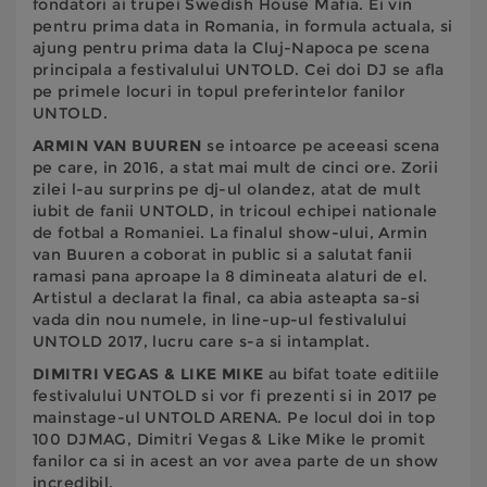
fondatori ai trupei Swedish House Mafia. Ei vin
pentru prima data in Romania, in formula actuala, si
ajung pentru prima data la Cluj-Napoca pe scena
principala a festivalului UNTOLD. Cei doi DJ se afla
pe primele locuri in topul preferintelor fanilor
UNTOLD.
ARMIN VAN BUUREN
se intoarce pe aceeasi scena
pe care, in 2016, a stat mai mult de cinci ore. Zorii
zilei l-au surprins pe dj-ul olandez, atat de mult
iubit de fanii UNTOLD, in tricoul echipei nationale
de fotbal a Romaniei. La finalul show-ului, Armin
van Buuren a coborat in public si a salutat fanii
ramasi pana aproape la 8 dimineata alaturi de el.
Artistul a declarat la final, ca abia asteapta sa-si
vada din nou numele, in line-up-ul festivalului
UNTOLD 2017, lucru care s-a si intamplat.
DIMITRI VEGAS & LIKE MIKE
au bifat toate editiile
festivalului UNTOLD si vor fi prezenti si in 2017 pe
mainstage-ul UNTOLD ARENA. Pe locul doi in top
100 DJMAG, Dimitri Vegas & Like Mike le promit
fanilor ca si in acest an vor avea parte de un show
incredibil.