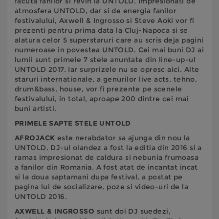
facuta fanilor si revin la UNTOLD. Impresionati de
atmosfera UNTOLD, dar si de energia fanilor
festivalului, Axwell & Ingrosso si Steve Aoki vor fi
prezenti pentru prima data la Cluj-Napoca si se
alatura celor 5 superstaruri care au scris deja pagini
numeroase in povestea UNTOLD. Cei mai buni DJ ai
lumii sunt primele 7 stele anuntate din line-up-ul
UNTOLD 2017. Iar surprizele nu se opresc aici. Alte
staruri internationale, a genurilor live acts, tehno,
drum&bass, house, vor fi prezente pe scenele
festivalului, in total, aproape 200 dintre cei mai
buni artisti.
PRIMELE SAPTE STELE UNTOLD
AFROJACK
este nerabdator sa ajunga din nou la
UNTOLD. DJ-ul olandez a fost la editia din 2016 si a
ramas impresionat de caldura si nebunia frumoasa
a fanilor din Romania. A fost atat de incantat incat
si la doua saptamani dupa festival, a postat pe
pagina lui de socializare, poze si video-uri de la
UNTOLD 2016.
AXWELL & INGROSSO
sunt doi DJ suedezi,