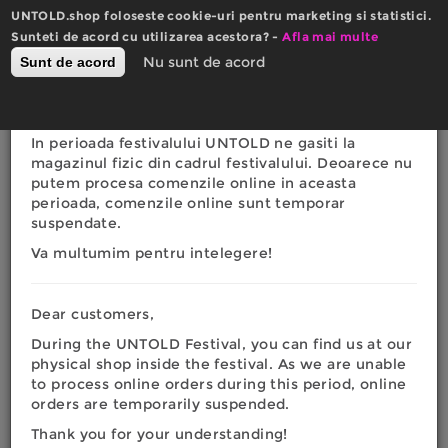
Mergi
UNTOLD.shop foloseste cookie-uri pentru marketing si statistici.
la
×
Sunteti de acord cu utilizarea acestora? -
Actualizare website
Afla mai multe
conţinutul
0
Nu sunt de acord
Sunt de acord
Română
English
principal
Toggle
RON
EURO
navigation
Dragi clienti,
In perioada festivalului UNTOLD ne gasiti la
Eşti
magazinul fizic din cadrul festivalului. Deoarece nu
Acasa
|
Blog
|
Cele mai mari staruri ale muzicii
putem procesa comenzile online in aceasta
electronice mondiale!
aici
perioada, comenzile online sunt temporar
suspendate.
CELE MAI MARI
Va multumim pentru intelegere!
STARURI ALE MUZICII
ELECTRONICE
Dear customers,
During the UNTOLD Festival, you can find us at our
MONDIALE!
physical shop inside the festival. As we are unable
to process online orders during this period, online
orders are temporarily suspended.
Thank you for your understanding!