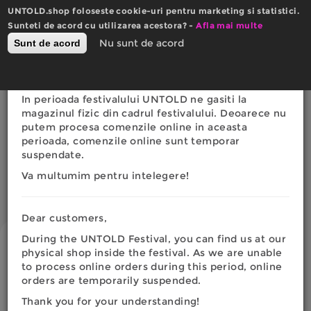
Mergi
UNTOLD.shop foloseste cookie-uri pentru marketing si statistici.
la
×
Sunteti de acord cu utilizarea acestora? -
Actualizare website
Afla mai multe
conţinutul
0
Nu sunt de acord
Sunt de acord
Română
English
principal
Toggle
RON
EURO
navigation
Dragi clienti,
In perioada festivalului UNTOLD ne gasiti la
Eşti
magazinul fizic din cadrul festivalului. Deoarece nu
AFISEAZA FILTRELE
putem procesa comenzile online in aceasta
aici
perioada, comenzile online sunt temporar
suspendate.
FASHION
Afisare produse 25 - 41 din
Va multumim pentru intelegere!
41
Dear customers,
During the UNTOLD Festival, you can find us at our
physical shop inside the festival. As we are unable
to process online orders during this period, online
orders are temporarily suspended.
Thank you for your understanding!